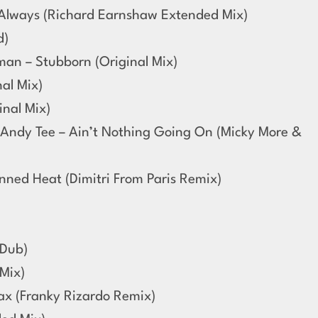
 Always (Richard Earnshaw Extended Mix)
d)
man – Stubborn (Original Mix)
al Mix)
inal Mix)
 Andy Tee – Ain’t Nothing Going On (Micky More &
anned Heat (Dimitri From Paris Remix)
 Dub)
Mix)
ax (Franky Rizardo Remix)