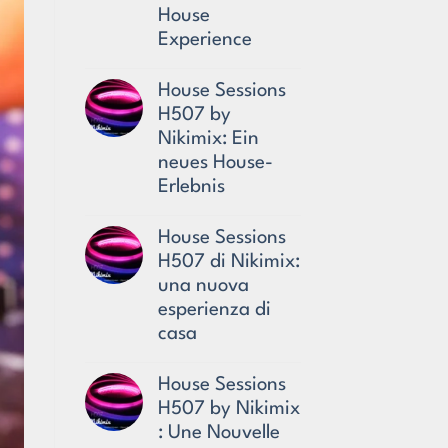
la
House
Lake
Parade
Experience
Reverse
No
2025
Comments
House Sessions
on
H507 by
House
Sessions
Nikimix: Ein
H507
neues House-
by
Nikimix:
Erlebnis
A
No
New
Comments
House
House Sessions
on
Experience
H507 di Nikimix:
House
Sessions
una nuova
H507
esperienza di
by
Nikimix:
casa
Ein
No
neues
Comments
House-
House Sessions
on
Erlebnis
H507 by Nikimix
House
Sessions
: Une Nouvelle
H507