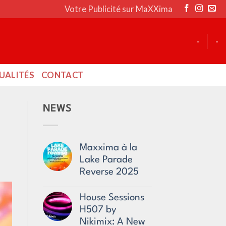
Votre Publicité sur MaXXima
-
-
UALITÉS
CONTACT
NEWS
Maxxima à la
Lake Parade
Reverse 2025
No
Comments
House Sessions
on
H507 by
Maxxima
à
Nikimix: A New