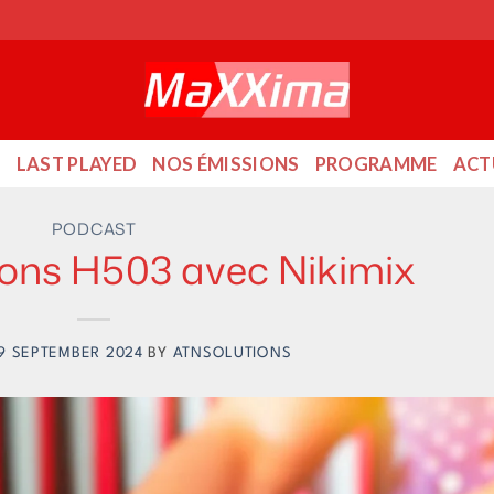
O
LAST PLAYED
NOS ÉMISSIONS
PROGRAMME
ACT
PODCAST
ons H503 avec Nikimix
19 SEPTEMBER 2024
BY
ATNSOLUTIONS