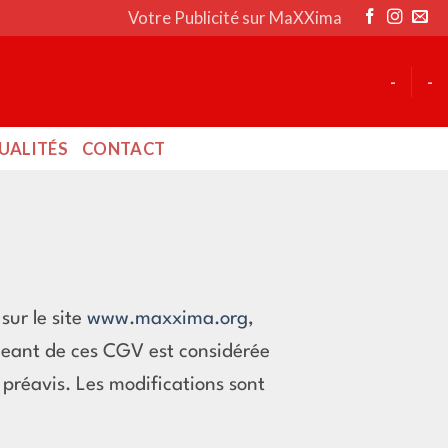
Votre Publicité sur MaXXima
-
-
UALITÉS
CONTACT
ur le site
www.maxxima.org
,
rgeant de ces CGV est considérée
préavis. Les modifications sont