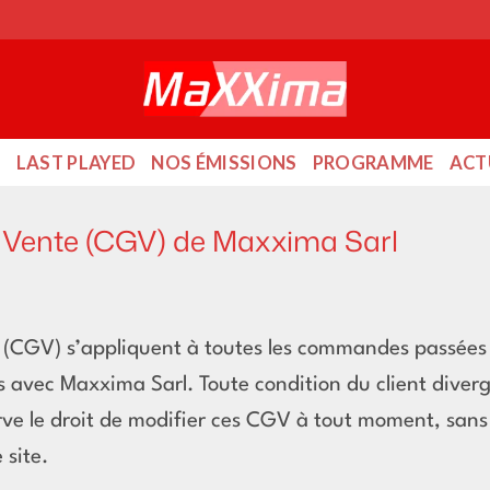
O
LAST PLAYED
NOS ÉMISSIONS
PROGRAMME
ACT
e Vente (CGV) de Maxxima Sarl
(CGV) s’appliquent à toutes les commandes passées s
les avec Maxxima Sarl. Toute condition du client dive
ve le droit de modifier ces CGV à tout moment, sans 
 site.