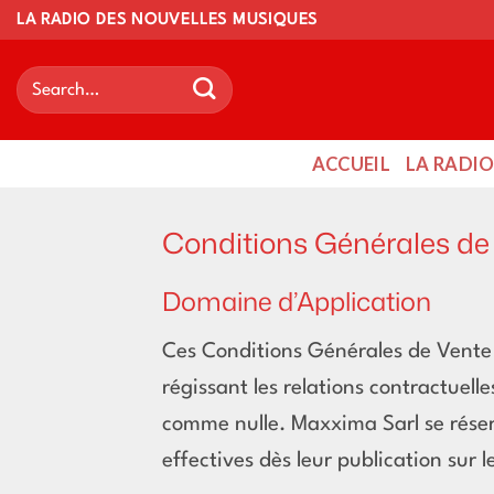
Skip
LA RADIO DES NOUVELLES MUSIQUES
to
content
ACCUEIL
LA RADI
Conditions Générales d
Domaine d’Application
Ces Conditions Générales de Vente 
régissant les relations contractuel
comme nulle. Maxxima Sarl se réser
effectives dès leur publication sur le