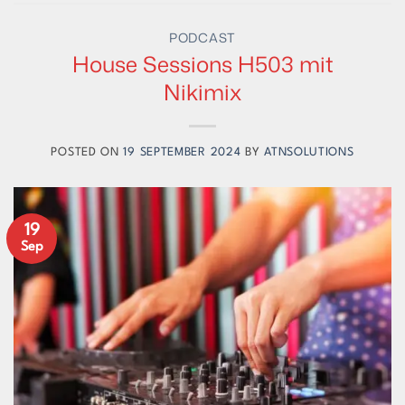
PODCAST
House Sessions H503 mit
Nikimix
POSTED ON
19 SEPTEMBER 2024
BY
ATNSOLUTIONS
19
Sep