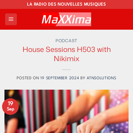
Skip
LA RADIO DES NOUVELLES MUSIQUES
to
content
PODCAST
House Sessions H503 with
Nikimix
POSTED ON
19 SEPTEMBER 2024
BY
ATNSOLUTIONS
19
Sep