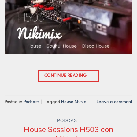
CONTINUE READING
→
Posted in
Podcast
|
Tagged
House Music
Leave a comment
PODCAST
House Sessions H503 con