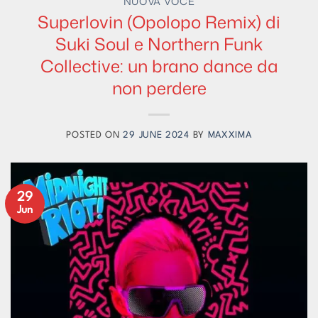
NUOVA VOCE
Superlovin (Opolopo Remix) di
Suki Soul e Northern Funk
Collective: un brano dance da
non perdere
POSTED ON
29 JUNE 2024
BY
MAXXIMA
29
Jun