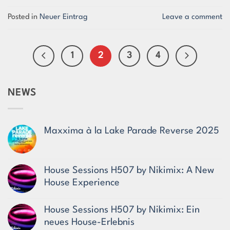
Posted in
Neuer Eintrag
Leave a comment
1
2
3
4
NEWS
Maxxima à la Lake Parade Reverse 2025
No
Comments
on
Maxxima
House Sessions H507 by Nikimix: A New
à
House Experience
la
Lake
No
Parade
Comments
Reverse
House Sessions H507 by Nikimix: Ein
on
2025
House
neues House-Erlebnis
Sessions