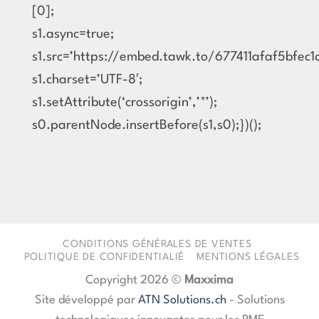
[0];
s1.async=true;
s1.src=’https://embed.tawk.to/677411afaf5bfec1
s1.charset=’UTF-8′;
s1.setAttribute(‘crossorigin’,’*’);
s0.parentNode.insertBefore(s1,s0);})();
CONDITIONS GÉNÉRALES DE VENTES
POLITIQUE DE CONFIDENTIALIÉ
MENTIONS LÉGALES
Copyright 2026 ©
Maxxima
Site développé par
ATN Solutions.ch
- Solutions