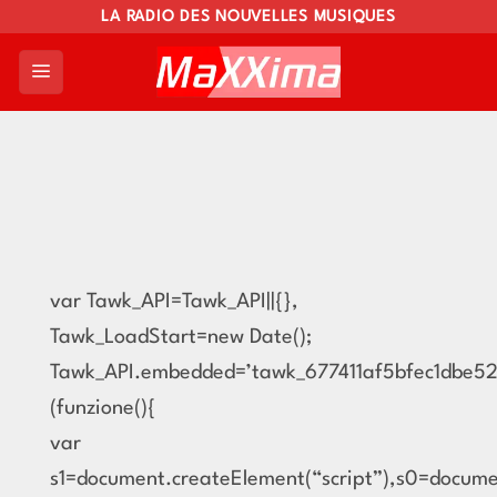
Skip
LA RADIO DES NOUVELLES MUSIQUES
to
content
var Tawk_API=Tawk_API||{},
Tawk_LoadStart=new Date();
Tawk_API.embedded=’tawk_677411af5bfec1dbe52
(funzione(){
var
s1=document.createElement(“script”),s0=docum