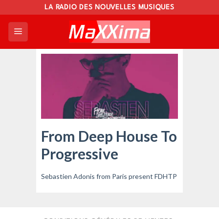
Skip
LA RADIO DES NOUVELLES MUSIQUES
to
content
From Deep House To
Progressive
Sebastien Adonis from Paris present FDHTP